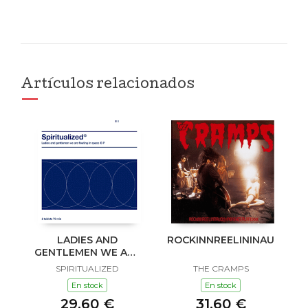
Artículos relacionados
LADIES AND
ROCKINNREELININAUKLAN
GENTLEMEN WE ARE
FLOATING IN SPACE
SPIRITUALIZED
THE CRAMPS
En stock
En stock
29,60 €
31,60 €