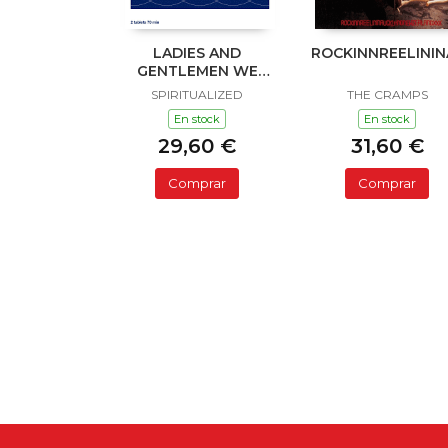
LADIES AND
ROCKINNREELINI
GENTLEMEN WE
ARE FLOATING IN
SPIRITUALIZED
THE CRAMPS
SPACE
En stock
En stock
29,60 €
31,60 €
Comprar
Comprar