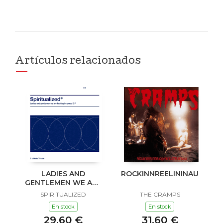
Artículos relacionados
LADIES AND
ROCKINNREELININAUKLAN
GENTLEMEN WE ARE
FLOATING IN SPACE
SPIRITUALIZED
THE CRAMPS
En stock
En stock
29,60 €
31,60 €