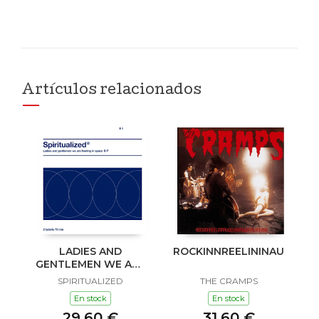
Artículos relacionados
LADIES AND
ROCKINNREELININAUKLAN
GENTLEMEN WE ARE
FLOATING IN SPACE
SPIRITUALIZED
THE CRAMPS
En stock
En stock
29,60 €
31,60 €