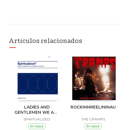
Artículos relacionados
LADIES AND
ROCKINNREELININAUKLAN
GENTLEMEN WE ARE
FLOATING IN SPACE
SPIRITUALIZED
THE CRAMPS
En stock
En stock