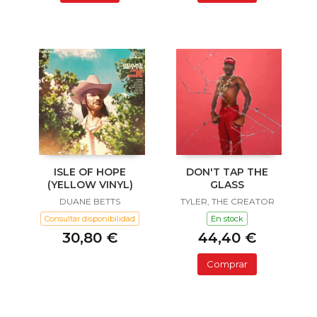
ISLE OF HOPE
DON'T TAP THE
(YELLOW VINYL)
GLASS
DUANE BETTS
TYLER, THE CREATOR
Consultar disponibilidad
En stock
30,80 €
44,40 €
Comprar