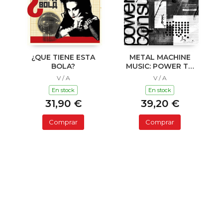
¿QUE TIENE ESTA
METAL MACHINE
BOLA?
MUSIC: POWER TO
CONSUME VOL. 2
V / A
V / A
En stock
En stock
31,90 €
39,20 €
Comprar
Comprar