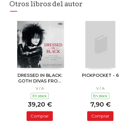
Otros libros del autor
DRESSED IN BLACK:
PICKPOCKET - 6
GOTH DIVAS FROM
DARK SIDE
V / A
V / A
En stock
En stock
39,20 €
7,90 €
Comprar
Comprar