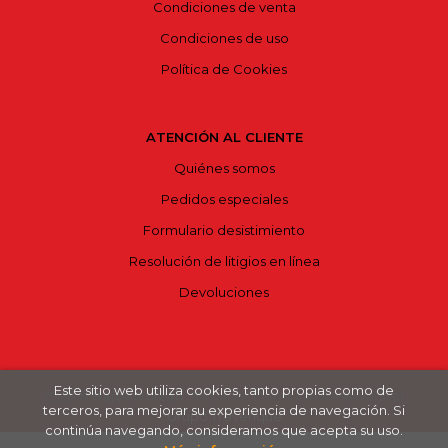
Condiciones de venta
Condiciones de uso
Política de Cookies
ATENCIÓN AL CLIENTE
Quiénes somos
Pedidos especiales
Formulario desistimiento
Resolución de litigios en línea
Devoluciones
Este sitio web utiliza cookies, tanto propias como de
2026 ©
Bajoelvolcán
. Todos los Derechos Reservados |
terceros, para mejorar su experiencia de navegación. Si
Grupo Trevenque
continúa navegando, consideramos que acepta su uso.