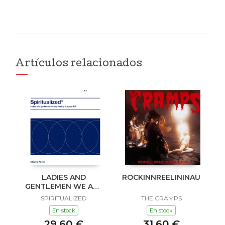
Artículos relacionados
LADIES AND
ROCKINNREELININAUKLAN
GENTLEMEN WE ARE
FLOATING IN SPACE
SPIRITUALIZED
THE CRAMPS
En stock
En stock
29,60 €
31,60 €