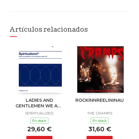
Artículos relacionados
LADIES AND
ROCKINNREELININAUKLAN
GENTLEMEN WE ARE
FLOATING IN SPACE
SPIRITUALIZED
THE CRAMPS
En stock
En stock
29,60 €
31,60 €