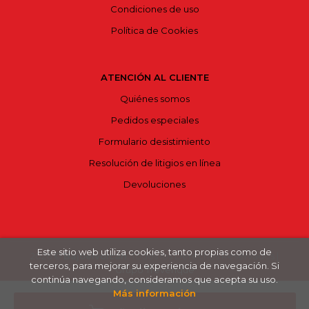
Condiciones de uso
Política de Cookies
ATENCIÓN AL CLIENTE
Quiénes somos
Pedidos especiales
Formulario desistimiento
Resolución de litigios en línea
Devoluciones
Este sitio web utiliza cookies, tanto propias como de
2026 ©
Bajoelvolcán
. Todos los Derechos Reservados |
terceros, para mejorar su experiencia de navegación. Si
Grupo Trevenque
continúa navegando, consideramos que acepta su uso.
Más información