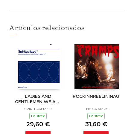
Artículos relacionados
LADIES AND
ROCKINNREELININAUKLAN
GENTLEMEN WE ARE
FLOATING IN SPACE
SPIRITUALIZED
THE CRAMPS
En stock
En stock
29,60 €
31,60 €