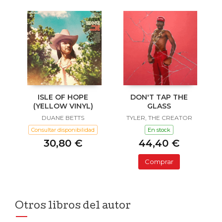
ISLE OF HOPE
DON'T TAP THE
(YELLOW VINYL)
GLASS
DUANE BETTS
TYLER, THE CREATOR
Consultar disponibilidad
En stock
30,80 €
44,40 €
Comprar
Otros libros del autor