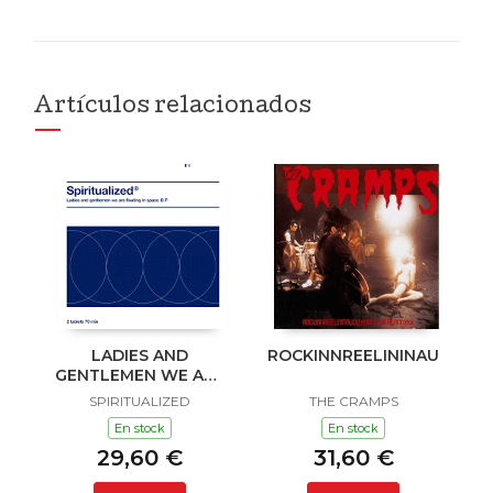
Artículos relacionados
LADIES AND
ROCKINNREELININAUKLAN
GENTLEMEN WE ARE
FLOATING IN SPACE
SPIRITUALIZED
THE CRAMPS
En stock
En stock
29,60 €
31,60 €