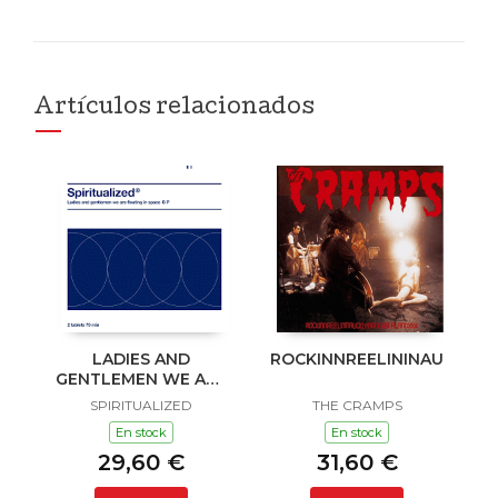
Artículos relacionados
LADIES AND
ROCKINNREELININAUKLAN
GENTLEMEN WE ARE
FLOATING IN SPACE
SPIRITUALIZED
THE CRAMPS
En stock
En stock
29,60 €
31,60 €