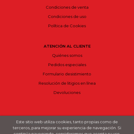
Condiciones de venta
Condiciones de uso
Política de Cookies
ATENCIÓN AL CLIENTE
Quiénes somos
Pedidos especiales
Formulario desistimiento
Resolución de litigios en línea
Devoluciones
Este sitio web utiliza cookies, tanto propias como de
2026 ©
Bajoelvolcán
. Todos los Derechos Reservados |
terceros, para mejorar su experiencia de navegación. Si
Grupo Trevenque
continúa navegando, consideramos que acepta su uso.