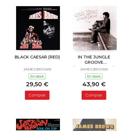
BLACK CAESAR (RED)
IN THE JUNGLE
GROOVE
(COLOURED VINYL)
JAMES BROWN
JAMES BROWN
En stock
En stock
29,50 €
43,90 €
Comprar
Comprar