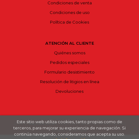
Condiciones de venta
Condiciones de uso
Política de Cookies
ATENCIÓN AL CLIENTE
Quiénes somos
Pedidos especiales
Formulario desistimiento
Resolución de litigios en línea
Devoluciones
Este sitio web utiliza cookies, tanto propias como de
2026 ©
Bajoelvolcán
. Todos los Derechos Reservados |
terceros, para mejorar su experiencia de navegación. Si
Grupo Trevenque
continúa navegando, consideramos que acepta su uso.