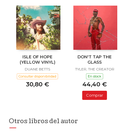
ISLE OF HOPE
DON'T TAP THE
(YELLOW VINYL)
GLASS
DUANE BETTS
TYLER, THE CREATOR
Consultar disponibilidad
En stock
30,80 €
44,40 €
Comprar
Otros libros del autor