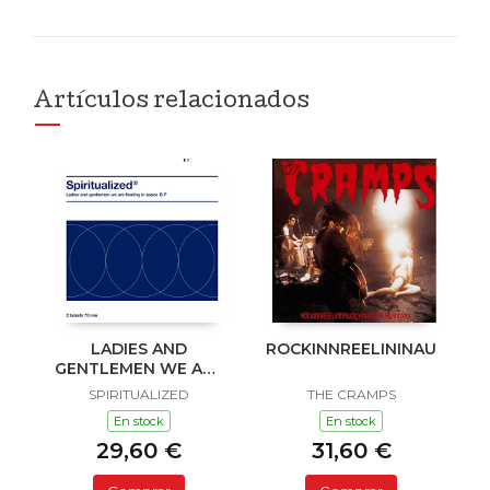
Artículos relacionados
LADIES AND
ROCKINNREELININAUKLAN
GENTLEMEN WE ARE
FLOATING IN SPACE
SPIRITUALIZED
THE CRAMPS
En stock
En stock
29,60 €
31,60 €