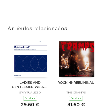
Artículos relacionados
LADIES AND
ROCKINNREELININAUKLAN
GENTLEMEN WE ARE
FLOATING IN SPACE
SPIRITUALIZED
THE CRAMPS
En stock
En stock
29,60 €
31,60 €