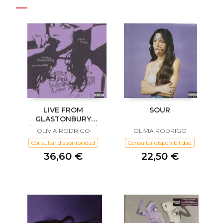
LIVE FROM
SOUR
GLASTONBURY
(COLOURED VINYL)
OLIVIA RODRIGO
OLIVIA RODRIGO
Consultar disponibilidad
Consultar disponibilidad
36,60 €
22,50 €