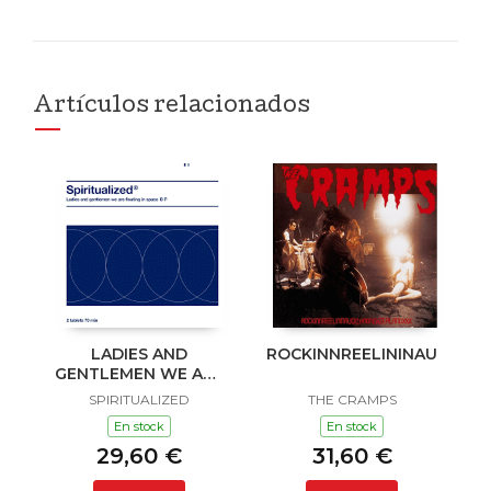
Artículos relacionados
LADIES AND
ROCKINNREELININAUKLAN
GENTLEMEN WE ARE
FLOATING IN SPACE
SPIRITUALIZED
THE CRAMPS
En stock
En stock
29,60 €
31,60 €