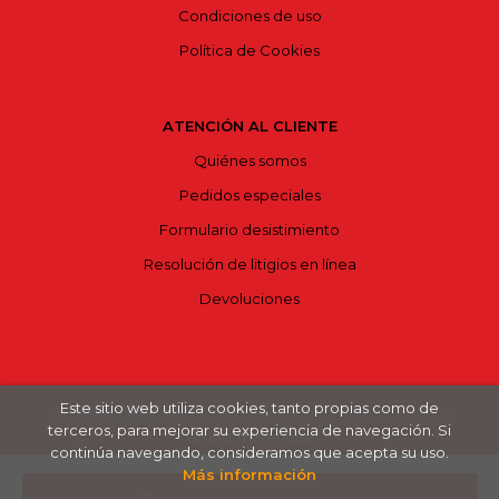
Condiciones de uso
Política de Cookies
ATENCIÓN AL CLIENTE
Quiénes somos
Pedidos especiales
Formulario desistimiento
Resolución de litigios en línea
Devoluciones
Este sitio web utiliza cookies, tanto propias como de
2026 ©
Bajoelvolcán
. Todos los Derechos Reservados |
terceros, para mejorar su experiencia de navegación. Si
Grupo Trevenque
continúa navegando, consideramos que acepta su uso.
Más información