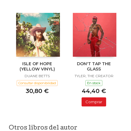
ISLE OF HOPE
DON'T TAP THE
(YELLOW VINYL)
GLASS
DUANE BETTS
TYLER, THE CREATOR
Consultar disponibilidad
En stock
30,80 €
44,40 €
Comprar
Otros libros del autor