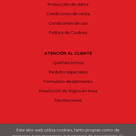
Protección de datos
Condiciones de venta
Condiciones de uso
Política de Cookies
ATENCIÓN AL CLIENTE
Quiénes somos
Pedidos especiales
Formulario desistimiento
Resolución de litigios en línea
Devoluciones
Este sitio web utiliza cookies, tanto propias como de
2026 ©
Bajoelvolcán
. Todos los Derechos Reservados |