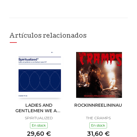
Artículos relacionados
LADIES AND
ROCKINNREELININAUKLAN
GENTLEMEN WE ARE
FLOATING IN SPACE
SPIRITUALIZED
THE CRAMPS
En stock
En stock
29,60 €
31,60 €